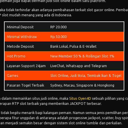
pemain juga dapat bermain judi slot online dalam satu platform.
ka tidak terhindar akan adanya pembahasan terkait slot gacor online. Pembah
 slot mudah menang yang ada di Indonesia.
Minimal Deposit
RP 20.000
Minimal Withdraw
Rp 50.000
Metode Deposit
Bank Lokal, Pulsa & E-Wallet
Hot Promo
New Member 50 % & Rollingan Slot 1%
Layanan Support 24jam
LiveChat, Whatsapp and Telegram
Games
Slot Online, Judi Bola, Tembak Ikan & Togel
Pasaran Togel Terbaik
Sydney, Macau, Singapore & Hongkong
 dalam memainkan situs judi online, maka
Situs Oyen4D
sebuah pilihan yang c
 penerapan RTP slot terbaik yang memberikan JACKPOT terbesar.
g tidak begitu menarik bagi kalangan pemain. Namun semua jenis pemilihan p
erapa fitur unggulan di antaranya adalah progessive jackpot, scatter, buy spin,
ran menjadi semakin besar dengan sistem slot online tumble dan perkalian.