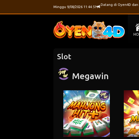
Selamat Datang di Oyen4D dan Hoki Oy
Minggu 9/08/2026 11:44:53
HO
Slot
Megawin