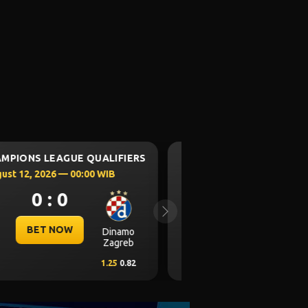
iches
Lucky - 88 Treasures
SPAIN LA LIGA
August 17, 2026 — 02:30 WIB
0 : 0
Next
BET NOW
a Vigo
Osasuna
5
0.76
-0.25
-0.86
i
Triple Fish