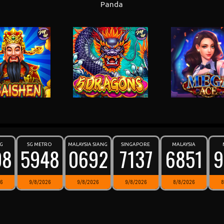
Panda
5 CaiShen
5 Dragons
Mega AC
NG
SG METRO
MALAYSIA SIANG
SINGAPORE
MALAYSIA
08
5948
0692
7137
6851
9
26
9/8/2026
9/8/2026
9/8/2026
8/8/2026
8
lawed Heroes
Happy Farm
Duo Fu Duo