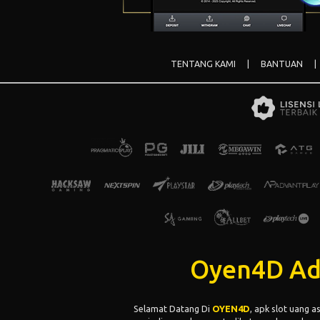
TENTANG KAMI
|
BANTUAN
|
Maneki Neko
Eye
Oyen4D Ada
Lucky Fish
Selamat Datang Di
OYEN4D
, apk slot uang 