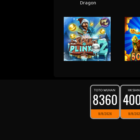
Dragon
Pine of Plinko 2
TOTO WUHAN
HK SIA
8360
40
9/8/2026
9/8/20
Water Margin
Out