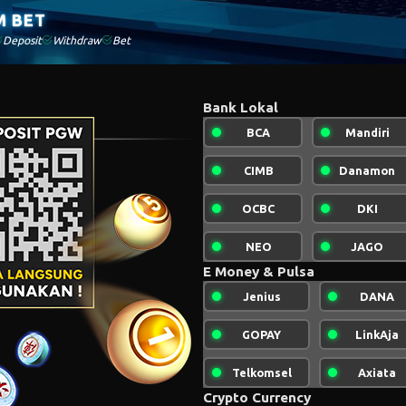
M BET
Deposit
Withdraw
Bet
Bank Lokal
BluBCA
Superbank
h - 88 Riches
Wealth - 88 Treasures
Wealth - 88 D
E Money & Pulsa
Jenius
DANA
GOPAY
LinkAja
Telkomsel
Axiata
une - Infinite
Fortune - Dazzling
Fortune - G
Crypto Currency
Treasure
Diamond
Drum