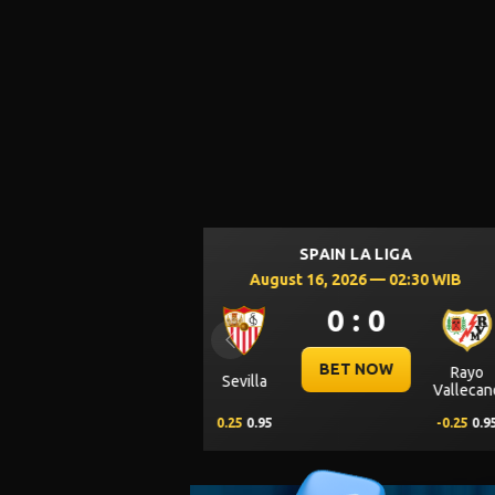
Ji Xiang Ru Yi
Fortu
UEFA CHAMPIONS LEAGUE QUALIF
August 12, 2026 — 00:00 WIB
0 : 0
Previous
BET NOW
Kauno
Din
Zalgiris
Zag
-1.25
1.00
1.25
Lucky - 88 Diamond
Luc