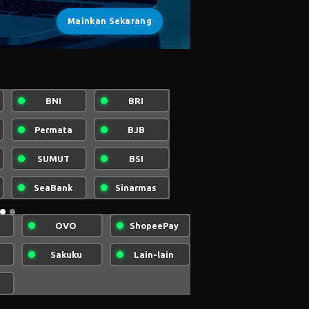
Mainkan Sekarang
Allobank
SAQU
iamond
Wealth - 88 Drum
OVO
ShopeePay
Sakuku
Lain-lain
olden
Gold Panda