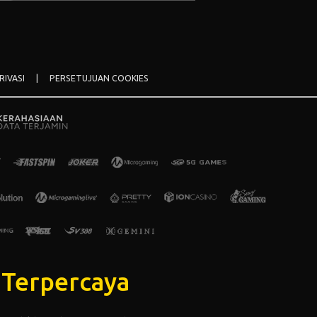
RIVASI
|
PERSETUJUAN COOKIES
 Terpercaya