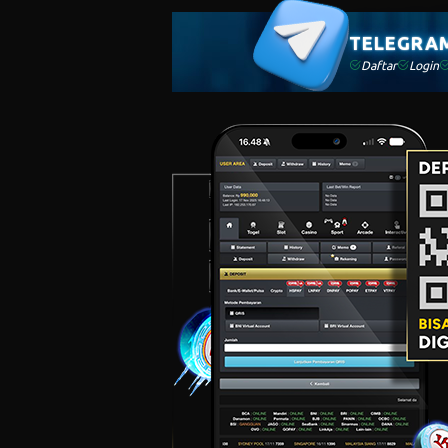
TELEGRA
Daftar
Login