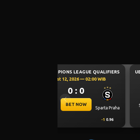
Lucky Circus
N
UEFA CHAMPIONS LEAGUE QUALIF
August 11, 2026 — 22:59 WIB
0 : 0
Previous
BET NOW
Union 
Bodo Glimt
Gill
0.75
0.82
-0.75
Sushi Master
De