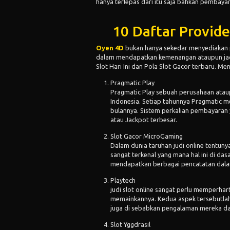
hanya terlepas dari itu saja bahkan pembaya
10 Daftar Provide
Oyen
4D
bukan hanya sekedar menyediakan
dalam mendapatkan kemenangan ataupun jack
Slot Hari Ini dan Pola Slot Gacor terbaru. M
Pragmatic Play
Pragmatic Play sebuah perusahaan ataup
Indonesia. Setiap tahunnya Pragmatic me
bulannya. Sistem perkalian pembayaran
atau Jackpot terbesar.
Slot Gacor MicroGaming
Dalam dunia taruhan judi online tentunya
sangat terkenal yang mana hal ini di da
mendapatkan berbagai pencatatan dalam
Playtech
judi slot online sangat perlu memperhar
memainkannya. Kedua aspek tersebutlah y
juga di sebabkan pengalaman mereka dal
Slot Yggdrasil