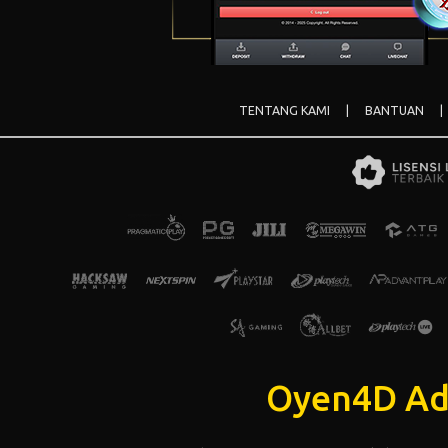
TENTANG KAMI
|
BANTUAN
|
Oyen4D Ada