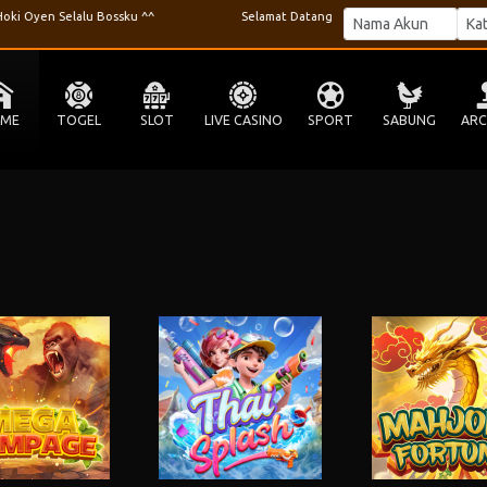
n Selalu Bossku ^^
Selamat Datang di Oyen4D dan Hoki Oyen Selalu 
ME
TOGEL
SLOT
LIVE CASINO
SPORT
SABUNG
ARC