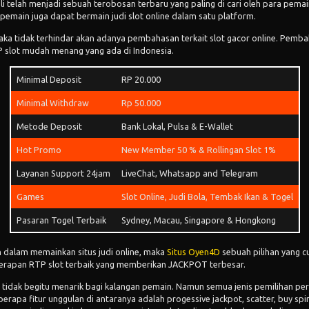
asli telah menjadi sebuah terobosan terbaru yang paling di cari oleh para pem
pemain juga dapat bermain judi slot online dalam satu platform.
ka tidak terhindar akan adanya pembahasan terkait slot gacor online. Pembah
 slot mudah menang yang ada di Indonesia.
Minimal Deposit
RP 20.000
Minimal Withdraw
Rp 50.000
Metode Deposit
Bank Lokal, Pulsa & E-Wallet
Hot Promo
New Member 50 % & Rollingan Slot 1%
Layanan Support 24jam
LiveChat, Whatsapp and Telegram
Games
Slot Online, Judi Bola, Tembak Ikan & Togel
Pasaran Togel Terbaik
Sydney, Macau, Singapore & Hongkong
 dalam memainkan situs judi online, maka
Situs Oyen4D
sebuah pilihan yang c
 penerapan RTP slot terbaik yang memberikan JACKPOT terbesar.
g tidak begitu menarik bagi kalangan pemain. Namun semua jenis pemilihan p
erapa fitur unggulan di antaranya adalah progessive jackpot, scatter, buy spin,