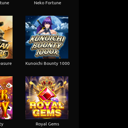
tune
Neko Fortune
easure
Kunoichi Bounty 1000
ty
Royal Gems