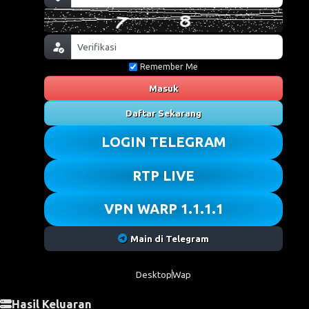
Remember Me
Masuk
Daftar Sekarang
LOGIN TELEGRAM
RTP LIVE
VPN WARP 1.1.1.1
Main di Telegram
Desktop
Wap
Hasil Keluaran