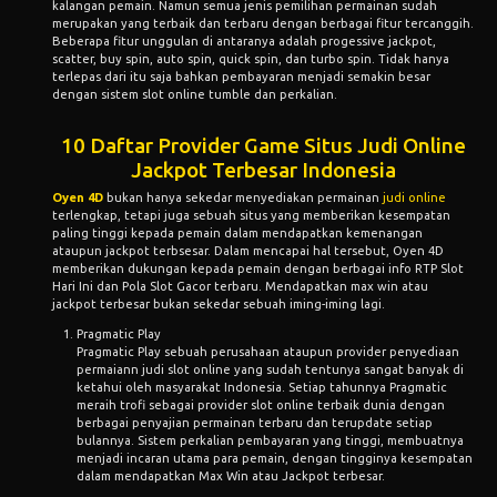
kalangan pemain. Namun semua jenis pemilihan permainan sudah
merupakan yang terbaik dan terbaru dengan berbagai fitur tercanggih.
Beberapa fitur unggulan di antaranya adalah progessive jackpot,
scatter, buy spin, auto spin, quick spin, dan turbo spin. Tidak hanya
terlepas dari itu saja bahkan pembayaran menjadi semakin besar
dengan sistem slot online tumble dan perkalian.
10 Daftar Provider Game Situs Judi Online
Jackpot Terbesar Indonesia
Oyen
4D
bukan hanya sekedar menyediakan permainan
judi online
terlengkap, tetapi juga sebuah situs yang memberikan kesempatan
paling tinggi kepada pemain dalam mendapatkan kemenangan
ataupun jackpot terbsesar. Dalam mencapai hal tersebut, Oyen 4D
memberikan dukungan kepada pemain dengan berbagai info RTP Slot
Hari Ini dan Pola Slot Gacor terbaru. Mendapatkan max win atau
jackpot terbesar bukan sekedar sebuah iming-iming lagi.
Pragmatic Play
Pragmatic Play sebuah perusahaan ataupun provider penyediaan
permaiann judi slot online yang sudah tentunya sangat banyak di
ketahui oleh masyarakat Indonesia. Setiap tahunnya Pragmatic
meraih trofi sebagai provider slot online terbaik dunia dengan
berbagai penyajian permainan terbaru dan terupdate setiap
bulannya. Sistem perkalian pembayaran yang tinggi, membuatnya
menjadi incaran utama para pemain, dengan tingginya kesempatan
dalam mendapatkan Max Win atau Jackpot terbesar.