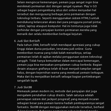
Selain mengincar kemenangan, pemain juga sangat ingin bisa
menikmati permainan slot dengan sangat nyaman. Play`n GO
sebagai bagian pengembang situs slot online menyadari hal
tersebut dan mengusung berbagai jenis permainan dengan
teknologi terbaru. Seperti menggunakan sistem HTML5 untuk
mendukung kelancaran akses dari para pengguna ponsel pintar,
tablet, laptop ataupun komputer. Hal ini tentunya juga tidak
terhindar dengan penyajian konten permianan mereka yang
menarik dan selalu memberikan berbagai kejutan.
Judi Slot BetSoft
Pada tahun 2006, betsoft telah mendapat apresiasi yang cukup
tinggi dalam dunia perjudian, terutama judi online. Guna
memberikan nuansa yang tidak kalah menariknya, setiap
permainan telah di sajikan melalui penggunaan sistem teknologi
canggih. Tidak hanya kemudahan dalam mencapai kemenagan,
pemain juga bisa merasakan pengalaman cukup berbeda. Bagian
desain ataupun grafisnya telah di buat menjadi tampilan sangat
halus, dengan kejernihan warna yang membuat pemain terkagum.
Maka dari itu menjadikan betsoft sebagai bagian pertimbangan
sangatlah layak.
Judi Slot88
Memasuki jaman modern ini, metode dari penyajian slot juga
mengalami perubahan cukup drastis. Salah satunya adalah
penerapan sistem slot jackpot progresif, yang menjadi incaran
sebagian besar para pemain karena hadiah pembayarannya sangat
fantastis. Slot88 dengan menggunakan metode tersebut, berhasil
di kenal pemain. Beberapa permainan cukup terkenal mereka