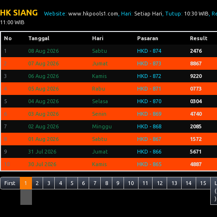
HK SIANG
Website:
www.hkpools1.com
, Hari:
Setiap Hari
, Tutup:
10:30 WIB
, R
11:00 WIB
No
Tanggal
Hari
Pasaran
Result
1
08 Aug 2026
Sabtu
HKD - 874
2476
2
07 Aug 2026
Jumat
HKD - 873
8867
3
06 Aug 2026
Kamis
HKD - 872
9220
4
05 Aug 2026
Rabu
HKD - 871
0773
5
04 Aug 2026
Selasa
HKD - 870
0304
6
03 Aug 2026
Senin
HKD - 869
4740
7
02 Aug 2026
Minggu
HKD - 868
2085
8
01 Aug 2026
Sabtu
HKD - 867
1572
9
31 Jul 2026
Jumat
HKD - 866
5671
10
30 Jul 2026
Kamis
HKD - 865
4887
First
1
2
3
4
5
6
7
8
9
10
11
12
13
14
15
(
)