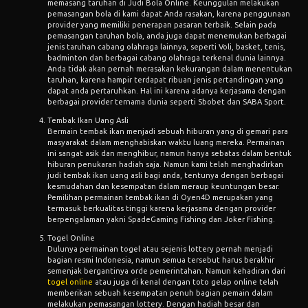
memasang taruhan di Judi Bola Online. Keunggulan melakukan
pemasangan bola di kami dapat Anda rasakan, karena penggunaan
provider yang memiliki penerapan pasaran terbaik. Selain pada
pemasangan taruhan bola, anda juga dapat menemukan berbagai
jenis taruhan cabang olahraga lainnya, seperti Voli, basket, tenis,
badminton dan berbagai cabang olahraga terkenal dunia lainnya.
Anda tidak akan pernah merasakan kekurangan dalam menentukan
taruhan, karena hampir terdapat ribuan jenis pertandingan yang
dapat anda pertaruhkan. Hal ini karena adanya kerjasama dengan
berbagai provider ternama dunia seperti Sbobet dan SABA Sport.
Tembak Ikan Uang Asli
Bermain tembak ikan menjadi sebuah hiburan yang di gemari para
masyarakat dalam menghabiskan waktu luang mereka. Permainan
ini sangat asik dan menghibur, namun hanya sebatas dalam bentuk
hiburan penukaran hadiah saja. Namun kami telah menghadirkan
judi tembak ikan uang asli bagi anda, tentunya dengan berbagai
kesmudahan dan kesempatan dalam meraup keuntungan besar.
Pemilihan permainan tembak ikan di Oyen4D merupakan yang
termasuk berkualitas tinggi karena kerjasama dengan provider
berpengalaman yakni SpadeGaming Fishing dan Joker Fishing.
Togel Online
Dulunya permainan togel atau sejenis lottery pernah menjadi
bagian resmi Indonesia, namun semua tersebut harus berakhir
semenjak bergantinya orde pemerintahan. Namun kehadiran dari
togel online
atau juga di kenal dengan toto gelap online telah
memberikan sebuah kesempatan penuh bagian pemain dalam
melakukan pemasangan lottery. Dengan hadiah besar dan