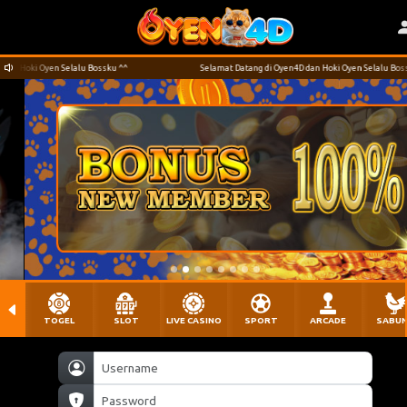
n Selalu Bossku ^^
Selamat Datang di Oyen4D dan Hoki Oyen Selalu Bossku ^^
TOGEL
SLOT
LIVE CASINO
SPORT
ARCADE
SABU