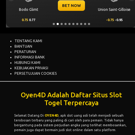
BET NOW
Bodo Glimt
Union Saint-Gilloise
0.75
0.77
-0.75
-0.95
TENTANG KAMI
BANTUAN
PERATURAN
INFORMASI BANK
HUBUNGI KAMI
KEBIJAKAN PRIVASI
PERSETUJUAN COOKIES
Oyen4D Adalah Daftar Situs Slot
Togel Terpercaya
Selamat Datang Di
OYEN4D
, apk slot uang asli telah menjadi sebuah
terobosan terbaru yang paling di cari oleh para pemain. Tidak hanya
bergantung pada sistem perjudian angka yang terlihat membosankan,
pemain juga dapat bermain judi slot online dalam satu platform.