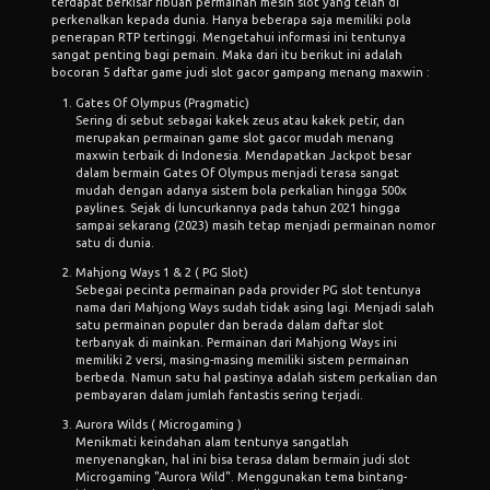
terdapat berkisar ribuan permainan mesin slot yang telah di
perkenalkan kepada dunia. Hanya beberapa saja memiliki pola
penerapan RTP tertinggi. Mengetahui informasi ini tentunya
sangat penting bagi pemain. Maka dari itu berikut ini adalah
bocoran 5 daftar game judi slot gacor gampang menang maxwin :
Gates Of Olympus (Pragmatic)
Sering di sebut sebagai kakek zeus atau kakek petir, dan
merupakan permainan game slot gacor mudah menang
maxwin terbaik di Indonesia. Mendapatkan Jackpot besar
dalam bermain Gates Of Olympus menjadi terasa sangat
mudah dengan adanya sistem bola perkalian hingga 500x
paylines. Sejak di luncurkannya pada tahun 2021 hingga
sampai sekarang (2023) masih tetap menjadi permainan nomor
satu di dunia.
Mahjong Ways 1 & 2 ( PG Slot)
Sebegai pecinta permainan pada provider PG slot tentunya
nama dari Mahjong Ways sudah tidak asing lagi. Menjadi salah
satu permainan populer dan berada dalam daftar slot
terbanyak di mainkan. Permainan dari Mahjong Ways ini
memiliki 2 versi, masing-masing memiliki sistem permainan
berbeda. Namun satu hal pastinya adalah sistem perkalian dan
pembayaran dalam jumlah fantastis sering terjadi.
Aurora Wilds ( Microgaming )
Menikmati keindahan alam tentunya sangatlah
menyenangkan, hal ini bisa terasa dalam bermain judi slot
Microgaming "Aurora Wild". Menggunakan tema bintang-