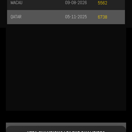
MACAU
09-08-2026
5562
QATAR
05-11-2025
6738