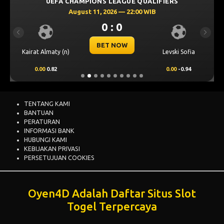
UEFA CHAMPIONS LEAGUE QUALIFIERS
August 11, 2026 — 22:00 WIB
0 : 0
Previous
Next
BET NOW
Kairat Almaty (n)
Levski Sofia
0.00
0.82
0.00
-0.94
TENTANG KAMI
BANTUAN
PERATURAN
INFORMASI BANK
HUBUNGI KAMI
KEBIJAKAN PRIVASI
PERSETUJUAN COOKIES
Oyen4D Adalah Daftar Situs Slot
Togel Terpercaya