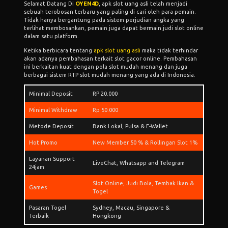
Selamat Datang Di
OYEN4D
, apk slot uang asli telah menjadi
sebuah terobosan terbaru yang paling di cari oleh para pemain.
Tidak hanya bergantung pada sistem perjudian angka yang
terlihat membosankan, pemain juga dapat bermain judi slot online
dalam satu platform.
Ketika berbicara tentang
apk slot uang asli
maka tidak terhindar
akan adanya pembahasan terkait slot gacor online. Pembahasan
ini berkaitan kuat dengan pola slot mudah menang dan juga
berbagai sistem RTP slot mudah menang yang ada di Indonesia.
Minimal Deposit
RP 20.000
Minimal Withdraw
Rp 50.000
Metode Deposit
Bank Lokal, Pulsa & E-Wallet
Hot Promo
New Member 50 % & Rollingan Slot 1%
Layanan Support
LiveChat, Whatsapp and Telegram
24jam
Slot Online, Judi Bola, Tembak Ikan &
Games
Togel
Pasaran Togel
Sydney, Macau, Singapore &
Terbaik
Hongkong