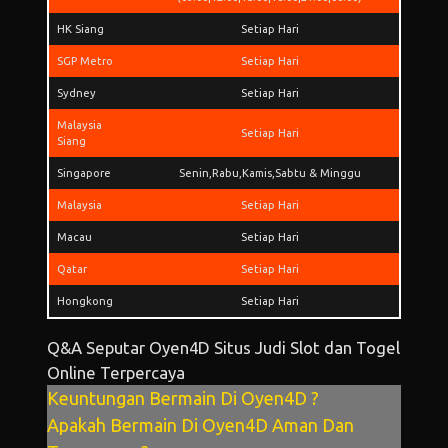
HK Siang
Setiap Hari
SGP Metro
Setiap Hari
Sydney
Setiap Hari
Malaysia
Setiap Hari
Siang
Singapore
Senin,Rabu,Kamis,Sabtu & Minggu
Malaysia
Setiap Hari
Macau
Setiap Hari
Qatar
Setiap Hari
Hongkong
Setiap Hari
Q&A Seputar Oyen4D Situs Judi Slot dan Togel
Online Terpercaya
Keuntungan Bermain Di Oyen4D ?
Apakah Bermain Di Oyen4D Aman Dan
Berbagai keuntungan menarik bisa anda dapatkan, di