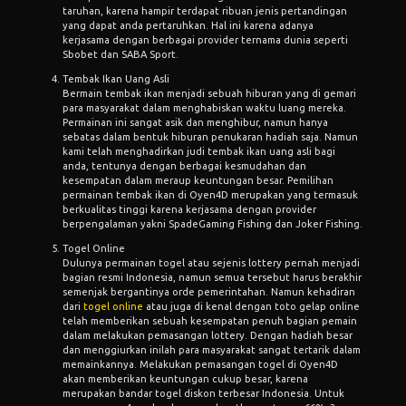
taruhan, karena hampir terdapat ribuan jenis pertandingan
yang dapat anda pertaruhkan. Hal ini karena adanya
kerjasama dengan berbagai provider ternama dunia seperti
Sbobet dan SABA Sport.
Tembak Ikan Uang Asli
Bermain tembak ikan menjadi sebuah hiburan yang di gemari
para masyarakat dalam menghabiskan waktu luang mereka.
Permainan ini sangat asik dan menghibur, namun hanya
sebatas dalam bentuk hiburan penukaran hadiah saja. Namun
kami telah menghadirkan judi tembak ikan uang asli bagi
anda, tentunya dengan berbagai kesmudahan dan
kesempatan dalam meraup keuntungan besar. Pemilihan
permainan tembak ikan di Oyen4D merupakan yang termasuk
berkualitas tinggi karena kerjasama dengan provider
berpengalaman yakni SpadeGaming Fishing dan Joker Fishing.
Togel Online
Dulunya permainan togel atau sejenis lottery pernah menjadi
bagian resmi Indonesia, namun semua tersebut harus berakhir
semenjak bergantinya orde pemerintahan. Namun kehadiran
dari
togel online
atau juga di kenal dengan toto gelap online
telah memberikan sebuah kesempatan penuh bagian pemain
dalam melakukan pemasangan lottery. Dengan hadiah besar
dan menggiurkan inilah para masyarakat sangat tertarik dalam
memainkannya. Melakukan pemasangan togel di Oyen4D
akan memberikan keuntungan cukup besar, karena
merupakan bandar togel diskon terbesar Indonesia. Untuk