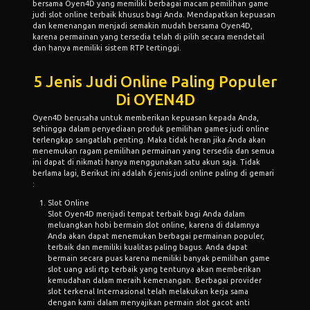
bersama Oyen4D yang memiliki berbagai macam pemilihan game
judi slot online terbaik khusus bagi Anda. Mendapatkan kepuasan
dan kemenangan menjadi semakin mudah bersama Oyen4D,
karena permainan yang tersedia telah di pilih secara mendetail
dan hanya memiliki sistem RTP tertinggi.
5 Jenis Judi Online Paling Populer
Di OYEN4D
Oyen4D berusaha untuk memberikan kepuasan kepada Anda,
sehingga dalam penyediaan produk pemilihan games judi online
terlengkap sangatlah penting. Maka tidak heran jika Anda akan
menemukan ragam pemilihan permainan yang tersedia dan semua
ini dapat di nikmati hanya menggunakan satu akun saja. Tidak
berlama lagi, Berikut ini adalah 6 jenis judi online paling di gemari
:
Slot Online
Slot Oyen4D menjadi tempat terbaik bagi Anda dalam
meluangkan hobi bermain slot online, karena di dalamnya
Anda akan dapat menemukan berbagai permainan populer,
terbaik dan memiliki kualitas paling bagus. Anda dapat
bermain secara puas karena memiliki banyak pemilihan game
slot uang asli rtp terbaik yang tentunya akan memberikan
kemudahan dalam meraih kemenangan. Berbagai provider
slot terkenal Internasional telah melakukan kerja sama
dengan kami dalam menyajikan permain slot gacot anti