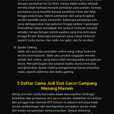
dengan permainan Fa Cai Shen. Hanya dalam waktu sekejab
mereka telah berhasil menarik perhatian para pemain. Konsep
permainan yang memiliki banyak pemilihan tema dari ASIA
hingga pada Eropa. Sistem permainan slot yang di sajikan
sendiri memiliki varian tersendiri. Beberapa permainan ada
yang menggunakan tiga gulunan hingga sampai 5 gulungan.
Kemudahan dalam mendapat slot jackpot terbesar menjadi
semakin terasa dengan sistem payline yang bisa mencapai
hingga 81 kali. Beberapa permainan yang cukup terkenal
seperti lucky durian, hey sushi, koi gate, dan fa cai shen.
Spade Gaming
Salah satu provider perjudian online yang cukup terkenal
secara Internasional. Salah satu produk unggulan mereka
adalah slot online, yang mana telah mendapatkan pengakuan
dunia. Menjadi bagian dari pasaran kasino dunia tentunya
mengharuskan Spade Gaming mengantongi lisensi perjudian
resmi, seperti alderney dan malta gaming.
5 Daftar Game Judi Slot Gacor Gampang
Menang Maxwin
Setiap provider selalu berusaha dalam menonjolkan berbagai
kelebihan dari permainan
slot gacor
mereka. Kelebihan ini terlihat
dari penggunaan metode RTP (return to player) tentunya tidak
secara sembarangan dan mendapatkan pengakun secara resmi
dari badan pengawasan dunia perjudian. Sampai sekarang