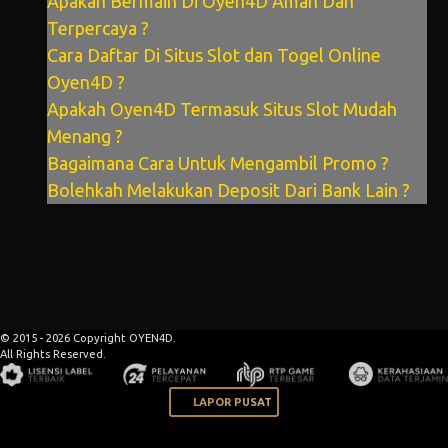
Apakah Bermain Di Oyen4D Aman Dan
Berbagai keuntungan menarik bisa anda dapatkan, di antaranya
Terpercaya ?
adalah event dan berbagai promo menarik yang sungguh
menguntungkan bagi anda terutama para pemain baru.
Cara Daftar Di Situs Slot dan Togel Online
Keuntungan lainnya adalah terdapat pada bagian pelayanan
Terkait masalah keamanan, maka hal tersebut tidak perlu lagi
Oyen4D ?
dan berbagai kemudahan akses karena sudah menggunakan
anda ragukan. Karena setiap data para member telah
sistem teknologi tercanggih, seperti HTML5.
terproteksi dengan sistem canggih sehingga tidak akan
Apakah Oyen4D Termasuk Situs Slot Mudah
mengalami namanya kebocoran data.
Untuk mendaftar sudah sangat mudah bagi anda, hanya
Menang ?
dengan melakukan pengisian formulir pendaftar anda sudah
Sedangkan untuk masalah terpercaya, maka juga bukan
bisa bergabung dengan kami. Kami menerima pendaftar dari
Bagaimana Cara Untuk Mengambil Promo ?
menjadi sebuah kekhawatiran bagi anda. Karena kami telah
seluruh bank lokal Indonesia dan E-Wallet.
Tentu saja kami merupakan situs yang sangat tepat bagi anda,
bekerja sama dengan berbagai perusahaan terbesar dan
Bolehkah Melakukan Deposit Dari Bank Lain ?
karena berbagai riset dan pengalaman kami dari game slot
Untuk mengambil promo sangatlah mudah, anda hanya perlu
ternama di dunia. Segala kemenangan pasti akan di bayarkan
online dapat memandu para pemain dalam kemudahan meraih
melakukan konfirmasi kepada costumer service kami yang
secara langsung, tidak peduli seberapa besar kemenangan
kemenangan. Setiap harinya kami akan memberikan rtp slot
Melakukan pengisian dengan melalui rekening lain bisa di
melalui Livechat, Whatapps, ataupun Telegram. Sebelum
anda.
gacor hari ini dan juga berbagai pola permainan untuk semakin
lakukan, namun dengan catatan harus melakukan konfirmasi
mengklaim ada baiknya memperhatikan pada persyaratan dan
memudahkan dalam mendapat jackpot atau maxwin.
bukti transfer melalui kontak resmi kami, seperti Livechat,
ketentuan berlaku karena setiap bonus akan memiliki
Whatsapp atau Telegram.
persyaratan TO.
© 2015 - 2026 Copyright OYEN4D.
All Rights Reserved.
LAPOR PUSAT