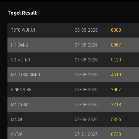
Togel Result
TOTO WUHAN
08-08-2026
6989
HK SIANG
07-08-2026
8867
SG METRO
07-08-2026
9123
MALAYSIA SIANG
07-08-2026
4519
SINGAPORE
07-08-2026
7907
MALAYSIA
07-08-2026
7218
MACAU
07-08-2026
5825
QATAR
05-11-2025
6738