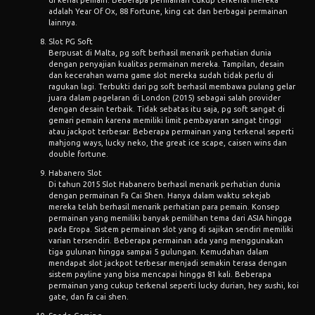
adalah Year Of Ox, 88 Fortune, king cat dan berbagai permainan
lainnya.
Slot PG Soft
Berpusat di Malta, pg soft berhasil menarik perhatian dunia
dengan penyajian kualitas permainan mereka. Tampilan, desain
dan kecerahan warna game slot mereka sudah tidak perlu di
ragukan lagi. Terbukti dari pg soft berhasil membawa pulang gelar
juara dalam pagelaran di London (2015) sebagai salah provider
dengan desain terbaik. Tidak sebatas itu saja, pg soft sangat di
gemari pemain karena memiliki limit pembayaran sangat tinggi
atau jackpot terbesar. Beberapa permainan yang terkenal seperti
mahjong ways, lucky neko, the great ice scape, caisen wins dan
double fortune.
Habanero Slot
Di tahun 2015 Slot Habanero berhasil menarik perhatian dunia
dengan permainan Fa Cai Shen. Hanya dalam waktu sekejab
mereka telah berhasil menarik perhatian para pemain. Konsep
permainan yang memiliki banyak pemilihan tema dari ASIA hingga
pada Eropa. Sistem permainan slot yang di sajikan sendiri memiliki
varian tersendiri. Beberapa permainan ada yang menggunakan
tiga gulunan hingga sampai 5 gulungan. Kemudahan dalam
mendapat slot jackpot terbesar menjadi semakin terasa dengan
sistem payline yang bisa mencapai hingga 81 kali. Beberapa
permainan yang cukup terkenal seperti lucky durian, hey sushi, koi
gate, dan fa cai shen.