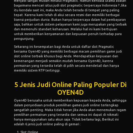
menjadi sangat mudah melalui Pragmatic. Namun kendala utama adalah
bagaimana mencari situs judi slot pragmatic terpercaya Indonesia ? Jika
itu kendala saat ini, maka Anda telah berada di tempat yang paling
tepat. Karena kami telah di akui secara resmi dan memiliki berbagai
lisensi perjudian dunia. Bukan hanya terpercaya dalam hal pembayaran
saja, bahkan untuk sistem pelayanan kami juga merupakan yang terbaik
dan memenuhi standart keharusan. Melalui hal ini kami bertujuan
untuk memberikan kenyamanan dan kepuasan penuh terhadap para
pengunjung.
Sekarang ini kesempatan bagi Anda untuk daftar slot Pragmatic
bersama Oyen4D yang memiliki berbagai macam pemilihan game judi
slot online terbaik khusus bagi Anda. Mendapatkan kepuasan dan
kemenangan menjadi semakin mudah bersama Oyen4D, karena
permainan yang tersedia telah di pilih secara mendetail dan hanya
memiliki sistem RTP tertinggi.
5 Jenis Judi Online Paling Populer Di
OYEN4D
Oyen4D berusaha untuk memberikan kepuasan kepada Anda, sehingga
dalam penyediaan produk pemilihan games judi online terlengkap
sangatlah penting. Maka tidak heran jika Anda akan menemukan ragam
pemilihan permainan yang tersedia dan semua ini dapat di nikmati
hanya menggunakan satu akun saja. Tidak berlama lagi, Berikut ini
adalah 6 jenis judi online paling di gemari :
Slot Online