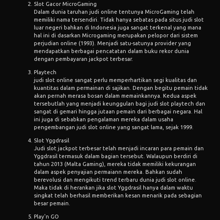
Slot Gacor MicroGaming
Dalam dunia taruhan judi online tentunya MicroGaming telah
memiliki nama tersendiri. Tidak hanya sebatas pada situs judi slot
luar negeri bahkan di Indonesia juga sangat terkenal yang mana
hal ini di dasarkan Microgaming merupakan pelopor dari sistem
perjudian online (1993). Menjadi satu-satunya provider yang
mendapatkan berbagai pencatatan dalam buku rekor dunia
dengan pembayaran jackpot terbesar.
Playtech
judi slot online sangat perlu memperhartikan segi kualitas dan
kuantitas dalam permainan di sajikan. Dengan begitu pemain tidak
akan pernah merasa bosan dalam memainkannya. Kedua aspek
tersebutlah yang menjadi keunggulan bagi judi slot playtech dan
sangat di gemari hingga jutaan pemain dari berbagai negara. Hal
ini juga di sebabkan pengalaman mereka dalam usaha
pengembangan judi slot online yang sangat lama, sejak 1999.
Slot Yggdrasil
Judi slot jackpot terbesar telah menjadi incaran para pemain dan
Yggdrasil termasuk dalam bagian tersebut. Walaupun berdiri di
tahun 2013 (Malta Gaming), mereka tidak memiliki kekurangan
dalam aspek penyajian permaiann mereka. Bahkan sudah
berevolusi dan mengikuti trend terbaru dunia judi slot online.
Maka tidak di herankan jika slot Yggdrasil hanya dalam waktu
singkat telah berhasil memberikan kesan menarik pada sebagian
besar pemain.
Play'n GO