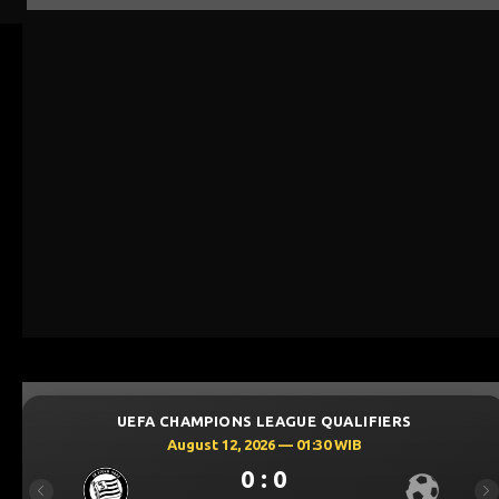
UEFA CHAMPIONS LEAGUE QUALIFIERS
August 12, 2026 — 01:30 WIB
0 : 0
Previous
Ne