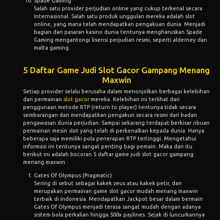
Spade Gaming
Salah satu provider perjudian online yang cukup terkenal secara
Internasional. Salah satu produk unggulan mereka adalah slot
online, yang mana telah mendapatkan pengakuan dunia. Menjadi
bagian dari pasaran kasino dunia tentunya mengharuskan Spade
Gaming mengantongi lisensi perjudian resmi, seperti alderney dan
malta gaming.
5 Daftar Game Judi Slot Gacor Gampang Menang
Maxwin
Setiap provider selalu berusaha dalam menonjolkan berbagai kelebihan
dari permainan
slot gacor
mereka. Kelebihan ini terlihat dari
penggunaan metode RTP (return to player) tentunya tidak secara
sembarangan dan mendapatkan pengakun secara resmi dari badan
pengawasan dunia perjudian. Sampai sekarang terdapat berkisar ribuan
permainan mesin slot yang telah di perkenalkan kepada dunia. Hanya
beberapa saja memiliki pola penerapan RTP tertinggi. Mengetahui
informasi ini tentunya sangat penting bagi pemain. Maka dari itu
berikut ini adalah bocoran 5 daftar game judi slot gacor gampang
menang maxwin :
Gates Of Olympus (Pragmatic)
Sering di sebut sebagai kakek zeus atau kakek petir, dan
merupakan permainan game slot gacor mudah menang maxwin
terbaik di Indonesia. Mendapatkan Jackpot besar dalam bermain
Gates Of Olympus menjadi terasa sangat mudah dengan adanya
sistem bola perkalian hingga 500x paylines. Sejak di luncurkannya