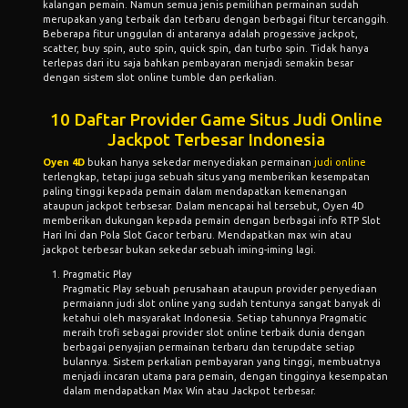
kalangan pemain. Namun semua jenis pemilihan permainan sudah
merupakan yang terbaik dan terbaru dengan berbagai fitur tercanggih.
Beberapa fitur unggulan di antaranya adalah progessive jackpot,
scatter, buy spin, auto spin, quick spin, dan turbo spin. Tidak hanya
terlepas dari itu saja bahkan pembayaran menjadi semakin besar
dengan sistem slot online tumble dan perkalian.
10 Daftar Provider Game Situs Judi Online
Jackpot Terbesar Indonesia
Oyen
4D
bukan hanya sekedar menyediakan permainan
judi online
terlengkap, tetapi juga sebuah situs yang memberikan kesempatan
paling tinggi kepada pemain dalam mendapatkan kemenangan
ataupun jackpot terbsesar. Dalam mencapai hal tersebut, Oyen 4D
memberikan dukungan kepada pemain dengan berbagai info RTP Slot
Hari Ini dan Pola Slot Gacor terbaru. Mendapatkan max win atau
jackpot terbesar bukan sekedar sebuah iming-iming lagi.
Pragmatic Play
Pragmatic Play sebuah perusahaan ataupun provider penyediaan
permaiann judi slot online yang sudah tentunya sangat banyak di
ketahui oleh masyarakat Indonesia. Setiap tahunnya Pragmatic
meraih trofi sebagai provider slot online terbaik dunia dengan
berbagai penyajian permainan terbaru dan terupdate setiap
bulannya. Sistem perkalian pembayaran yang tinggi, membuatnya
menjadi incaran utama para pemain, dengan tingginya kesempatan
dalam mendapatkan Max Win atau Jackpot terbesar.