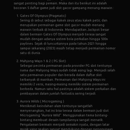
sangat penting bagi pemain. Maka dari itu berikut ini adalah
bocoran 5 daftar game judi slot gacor gampang menang maxwin :
Gates Of Olympus (Pragmatic)
Sering di sebut sebagai kakek zeus atau kakek petir, dan
merupakan permainan game slot gacor mudah menang
maxwin terbaik di Indonesia. Mendapatkan Jackpot besar
dalam bermain Gates Of Olympus menjadi terasa sangat
mudah dengan adanya sistem bola perkalian hingga 500x
paylines. Sejak di luncurkannya pada tahun 2021 hingga
sampai sekarang (2023) masih tetap menjadi permainan nomor
satu di dunia.
Mahjong Ways 1 & 2 ( PG Slot)
Sebegai pecinta permainan pada provider PG slot tentunya
nama dari Mahjong Ways sudah tidak asing lagi. Menjadi salah
satu permainan populer dan berada dalam daftar slot
terbanyak di mainkan. Permainan dari Mahjong Ways ini
memiliki 2 versi, masing-masing memiliki sistem permainan
berbeda. Namun satu hal pastinya adalah sistem perkalian dan
pembayaran dalam jumlah fantastis sering terjadi.
Aurora Wilds ( Microgaming )
Menikmati keindahan alam tentunya sangatlah
menyenangkan, hal ini bisa terasa dalam bermain judi slot
Microgaming "Aurora Wild". Menggunakan tema bintang-
bintang membuat desain tampilannya sangat menarik.
Pengalaman bermain menjadi semakin nyata, dengan latar
musik yang seakan sangat mendukung dengan penggunaan