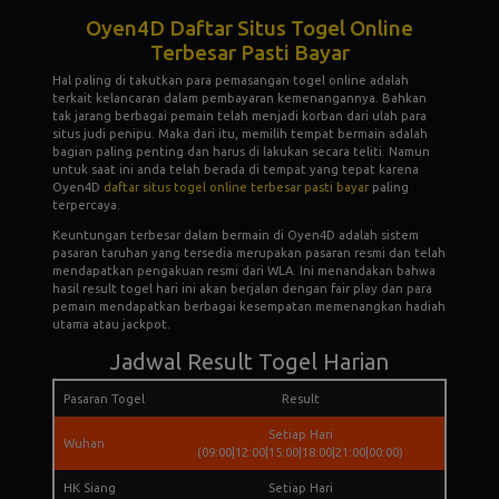
Oyen4D Daftar Situs Togel Online
Terbesar Pasti Bayar
Hal paling di takutkan para pemasangan togel online adalah
terkait kelancaran dalam pembayaran kemenangannya. Bahkan
tak jarang berbagai pemain telah menjadi korban dari ulah para
situs judi penipu. Maka dari itu, memilih tempat bermain adalah
bagian paling penting dan harus di lakukan secara teliti. Namun
untuk saat ini anda telah berada di tempat yang tepat karena
Oyen4D
daftar situs togel online terbesar pasti bayar
paling
terpercaya.
Keuntungan terbesar dalam bermain di Oyen4D adalah sistem
pasaran taruhan yang tersedia merupakan pasaran resmi dan telah
mendapatkan pengakuan resmi dari WLA. Ini menandakan bahwa
hasil
result togel hari ini
akan berjalan dengan fair play dan para
pemain mendapatkan berbagai kesempatan memenangkan hadiah
utama atau jackpot.
Jadwal Result Togel Harian
Pasaran Togel
Result
Setiap Hari
Wuhan
(09:00|12:00|15:00|18:00|21:00|00:00)
HK Siang
Setiap Hari