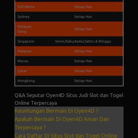
SGP Metro
Setiap Hari
Sydney
Setiap Hari
Malaysia
Setiap Hari
Siang
Singapore
Senin,Rabu,Kamis,Sabtu & Minggu
Malaysia
Setiap Hari
Macau
Setiap Hari
Qatar
Setiap Hari
Hongkong
Setiap Hari
Q&A Seputar Oyen4D Situs Judi Slot dan Togel
Online Terpercaya
Keuntungan Bermain Di Oyen4D ?
Apakah Bermain Di Oyen4D Aman Dan
Berbagai keuntungan menarik bisa anda dapatkan, di
Terpercaya ?
antaranya adalah event dan berbagai promo menarik yang
sungguh menguntungkan bagi anda terutama para pemain
Cara Daftar Di Situs Slot dan Togel Online
baru. Keuntungan lainnya adalah terdapat pada bagian
Terkait masalah keamanan, maka hal tersebut tidak perlu