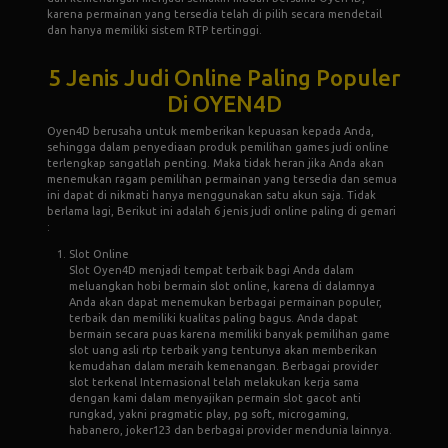
karena permainan yang tersedia telah di pilih secara mendetail
dan hanya memiliki sistem RTP tertinggi.
5 Jenis Judi Online Paling Populer
Di OYEN4D
Oyen4D berusaha untuk memberikan kepuasan kepada Anda,
sehingga dalam penyediaan produk pemilihan games judi online
terlengkap sangatlah penting. Maka tidak heran jika Anda akan
menemukan ragam pemilihan permainan yang tersedia dan semua
ini dapat di nikmati hanya menggunakan satu akun saja. Tidak
berlama lagi, Berikut ini adalah 6 jenis judi online paling di gemari
:
Slot Online
Slot Oyen4D menjadi tempat terbaik bagi Anda dalam
meluangkan hobi bermain slot online, karena di dalamnya
Anda akan dapat menemukan berbagai permainan populer,
terbaik dan memiliki kualitas paling bagus. Anda dapat
bermain secara puas karena memiliki banyak pemilihan game
slot uang asli rtp terbaik yang tentunya akan memberikan
kemudahan dalam meraih kemenangan. Berbagai provider
slot terkenal Internasional telah melakukan kerja sama
dengan kami dalam menyajikan permain slot gacot anti
rungkad, yakni pragmatic play, pg soft, microgaming,
habanero, joker123 dan berbagai provider mendunia lainnya.