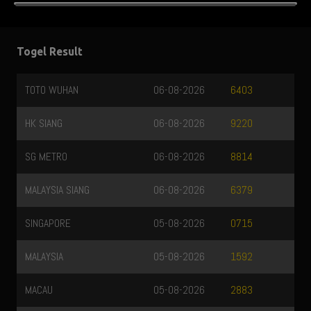
Togel Result
TOTO WUHAN
06-08-2026
6403
HK SIANG
06-08-2026
9220
SG METRO
06-08-2026
8814
MALAYSIA SIANG
06-08-2026
6379
SINGAPORE
05-08-2026
0715
MALAYSIA
05-08-2026
1592
MACAU
05-08-2026
2883