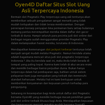
Oyen4D Daftar Situs Slot Uang
Asli Terpercaya Indonesia
Bermain slot Pragmatic Play terpercaya uang asli tentunya akan
memberikan sebuah pengalaman sangat menarik yang tidak
mudah terlupakan dan tidak terasa membosankan. Dengan
penerapan konsep penyajian lima permainan baru setiap bulannya
memang pantas menempatkan mereka dalam daftar slot gacor
terbaik di dunia. Hampir seluruh para pecinta judi slot online dari
berbagai negara sudah menggunakan provider Pragmatic Play
dalam melampiaskan hasrat mereka, terutama di Indonesia.
Mendapatkan kemenangan
slot jackpot terbesar
tentunya telah
menjadi sangat mudah melalui Pragmatic. Namun kendala utama
adalah bagaimana mencari situs judi slot pragmatic terpercaya
Indonesia ? Jika itu kendala saat ini, maka Anda telah berada di
tempat yang paling tepat. Karena kami telah di akui secara resmi
dan memiliki berbagai lisensi perjudian dunia. Bukan hanya
terpercaya dalam hal pembayaran saja, bahkan untuk sistem
pelayanan kami juga merupakan yang terbaik dan memenuhi
standart keharusan. Melalui hal ini kami bertujuan untuk
memberikan kenyamanan dan kepuasan penuh terhadap para
pengunjung.
Sekarang ini kesempatan bagi Anda untuk daftar slot Pragmatic
bersama Oyen4D yang memiliki berbagai macam pemilihan game
judi slot online terbaik khusus bagi Anda. Mendapatkan kepuasan
dan kemenangan menjadi semakin mudah bersama Oyen4D,