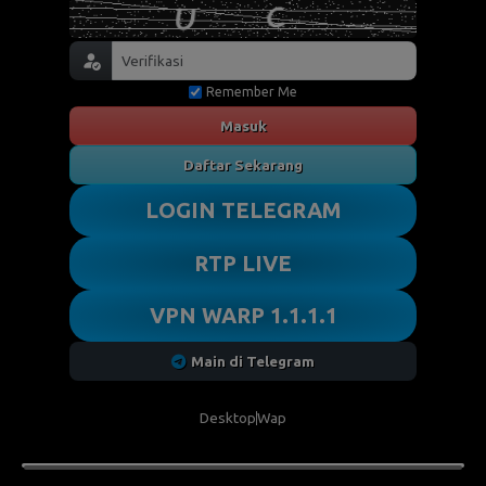
Remember Me
Masuk
Daftar Sekarang
LOGIN TELEGRAM
RTP LIVE
VPN WARP 1.1.1.1
Main di Telegram
Desktop
Wap