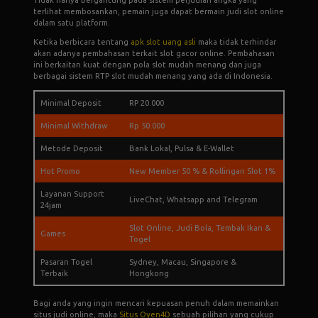
Tidak hanya bergantung pada sistem perjudian angka yang
terlihat membosankan, pemain juga dapat bermain judi slot online
dalam satu platform.
Ketika berbicara tentang
apk slot uang asli
maka tidak terhindar
akan adanya pembahasan terkait slot gacor online. Pembahasan
ini berkaitan kuat dengan pola slot mudah menang dan juga
berbagai sistem RTP slot mudah menang yang ada di Indonesia.
Minimal Deposit
RP 20.000
Minimal Withdraw
Rp 50.000
Metode Deposit
Bank Lokal, Pulsa & E-Wallet
Hot Promo
New Member 50 % & Rollingan Slot 1%
Layanan Support
LiveChat, Whatsapp and Telegram
24jam
Slot Online, Judi Bola, Tembak Ikan &
Games
Togel
Pasaran Togel
Sydney, Macau, Singapore &
Terbaik
Hongkong
Bagi anda yang ingin mencari kepuasan penuh dalam memainkan
situs judi online, maka
Situs Oyen4D
sebuah pilihan yang cukup