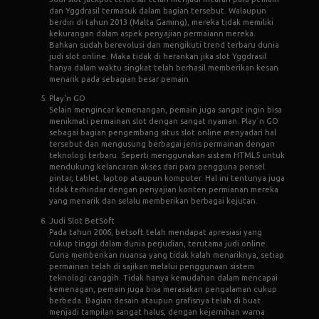
dan Yggdrasil termasuk dalam bagian tersebut. Walaupun
berdiri di tahun 2013 (Malta Gaming), mereka tidak memiliki
kekurangan dalam aspek penyajian permaiann mereka.
Bahkan sudah berevolusi dan mengikuti trend terbaru dunia
judi slot online. Maka tidak di herankan jika slot Yggdrasil
hanya dalam waktu singkat telah berhasil memberikan kesan
menarik pada sebagian besar pemain.
Play'n GO
Selain mengincar kemenangan, pemain juga sangat ingin bisa
menikmati permainan slot dengan sangat nyaman. Play`n GO
sebagai bagian pengembang situs slot online menyadari hal
tersebut dan mengusung berbagai jenis permainan dengan
teknologi terbaru. Seperti menggunakan sistem HTML5 untuk
mendukung kelancaran akses dari para pengguna ponsel
pintar, tablet, laptop ataupun komputer. Hal ini tentunya juga
tidak terhindar dengan penyajian konten permianan mereka
yang menarik dan selalu memberikan berbagai kejutan.
Judi Slot BetSoft
Pada tahun 2006, betsoft telah mendapat apresiasi yang
cukup tinggi dalam dunia perjudian, terutama judi online.
Guna memberikan nuansa yang tidak kalah menariknya, setiap
permainan telah di sajikan melalui penggunaan sistem
teknologi canggih. Tidak hanya kemudahan dalam mencapai
kemenagan, pemain juga bisa merasakan pengalaman cukup
berbeda. Bagian desain ataupun grafisnya telah di buat
menjadi tampilan sangat halus, dengan kejernihan warna