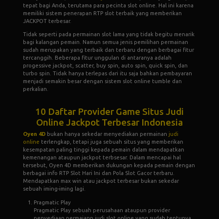
tepat bagi Anda, terutama para pecinta slot online. Hal ini karena
memiliki sistem penerapan RTP slot terbaik yang memberikan
JACKPOT terbesar.
Tidak seperti pada permainan slot lama yang tidak begitu menarik
bagi kalangan pemain. Namun semua jenis pemilihan permainan
sudah merupakan yang terbaik dan terbaru dengan berbagai fitur
tercanggih. Beberapa fitur unggulan di antaranya adalah
progessive jackpot, scatter, buy spin, auto spin, quick spin, dan
turbo spin. Tidak hanya terlepas dari itu saja bahkan pembayaran
menjadi semakin besar dengan sistem slot online tumble dan
perkalian.
10 Daftar Provider Game Situs Judi
Online Jackpot Terbesar Indonesia
Oyen
4D
bukan hanya sekedar menyediakan permainan
judi
online
terlengkap, tetapi juga sebuah situs yang memberikan
kesempatan paling tinggi kepada pemain dalam mendapatkan
kemenangan ataupun jackpot terbsesar. Dalam mencapai hal
tersebut, Oyen 4D memberikan dukungan kepada pemain dengan
berbagai info RTP Slot Hari Ini dan Pola Slot Gacor terbaru.
Mendapatkan max win atau jackpot terbesar bukan sekedar
sebuah iming-iming lagi.
Pragmatic Play
Pragmatic Play sebuah perusahaan ataupun provider
penyediaan permaiann judi slot online yang sudah tentunya